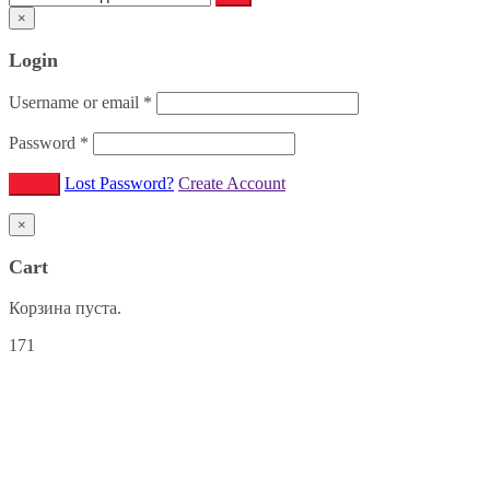
×
Login
Username or email
*
Password
*
Lost Password?
Create Account
×
Cart
Корзина пуста.
171