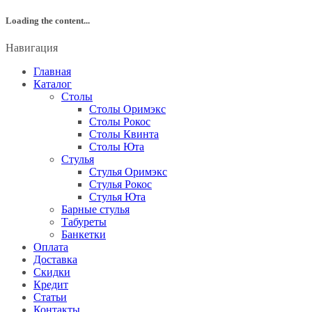
Loading the content...
Навигация
Главная
Каталог
Столы
Столы Оримэкс
Столы Рокос
Столы Квинта
Столы Юта
Стулья
Стулья Оримэкс
Стулья Рокос
Стулья Юта
Барные стулья
Табуреты
Банкетки
Оплата
Доставка
Скидки
Кредит
Статьи
Контакты