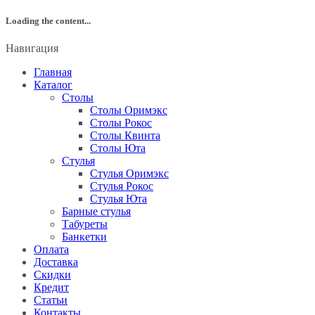
Loading the content...
Навигация
Главная
Каталог
Столы
Столы Оримэкс
Столы Рокос
Столы Квинта
Столы Юта
Стулья
Стулья Оримэкс
Стулья Рокос
Стулья Юта
Барные стулья
Табуреты
Банкетки
Оплата
Доставка
Скидки
Кредит
Статьи
Контакты