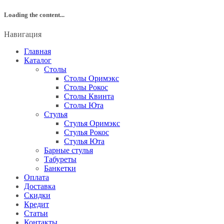
Loading the content...
Навигация
Главная
Каталог
Столы
Столы Оримэкс
Столы Рокос
Столы Квинта
Столы Юта
Стулья
Стулья Оримэкс
Стулья Рокос
Стулья Юта
Барные стулья
Табуреты
Банкетки
Оплата
Доставка
Скидки
Кредит
Статьи
Контакты