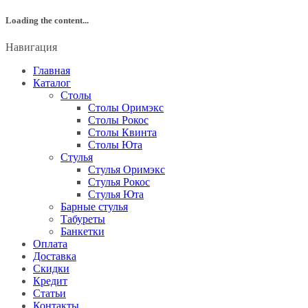
Loading the content...
Навигация
Главная
Каталог
Столы
Столы Оримэкс
Столы Рокос
Столы Квинта
Столы Юта
Стулья
Стулья Оримэкс
Стулья Рокос
Стулья Юта
Барные стулья
Табуреты
Банкетки
Оплата
Доставка
Скидки
Кредит
Статьи
Контакты