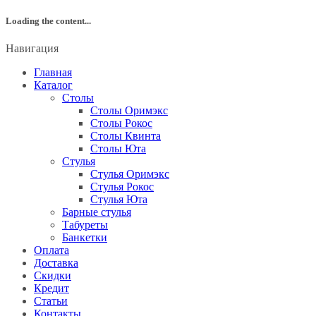
Loading the content...
Навигация
Главная
Каталог
Столы
Столы Оримэкс
Столы Рокос
Столы Квинта
Столы Юта
Стулья
Стулья Оримэкс
Стулья Рокос
Стулья Юта
Барные стулья
Табуреты
Банкетки
Оплата
Доставка
Скидки
Кредит
Статьи
Контакты