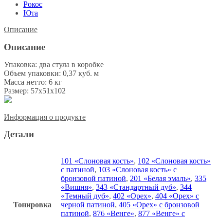
Рокос
Юта
Описание
Описание
Упаковка: два стула в коробке
Объем упаковки: 0,37 куб. м
Масса нетто: 6 кг
Размер: 57x51x102
Информация о продукте
Детали
101 «Слоновая кость»
,
102 «Слоновая кость»
с патиной
,
103 «Слоновая кость» с
бронзовой патиной
,
201 «Белая эмаль»
,
335
«Вишня»
,
343 «Стандартный дуб»
,
344
«Темный дуб»
,
402 «Орех»
,
404 «Орех» с
Тонировка
черной патиной
,
405 «Орех» с бронзовой
патиной
,
876 «Венге»
,
877 «Венге» с