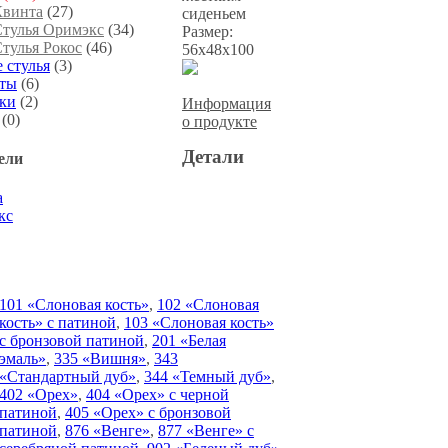
Квинта
(27)
сиденьем
тулья Оримэкс
(34)
Размер:
тулья Рокос
(46)
56x48x100
 стулья
(3)
еты
(6)
ки
(2)
Информация
(0)
о продукте
Детали
ели
а
кс
101 «Слоновая кость»
,
102 «Слоновая
кость» с патиной
,
103 «Слоновая кость»
с бронзовой патиной
,
201 «Белая
эмаль»
,
335 «Вишня»
,
343
«Стандартный дуб»
,
344 «Темный дуб»
,
402 «Орех»
,
404 «Орех» с черной
патиной
,
405 «Орех» с бронзовой
патиной
,
876 «Венге»
,
877 «Венге» с