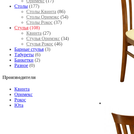
Оримекс
(17)
Столы
(177)
Столы Квинта
(86)
Столы Оримэкс
(54)
Столы Рокос
(37)
Стулья
(108)
Квинта
(27)
Стулья Оримэкс
(34)
Стулья Рокос
(46)
Барные стулья
(3)
Табуреты
(6)
Банкетки
(2)
Разное
(0)
Производители
Квинта
Оримекс
Рокос
Юта