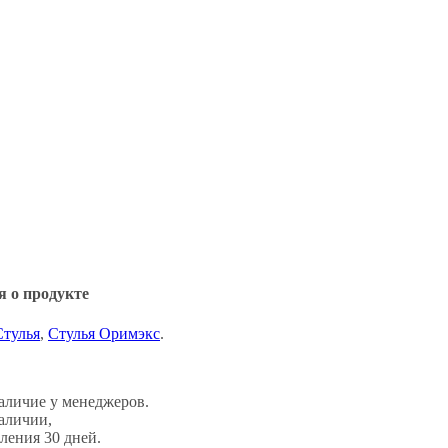
 о продукте
Стулья
,
Стулья Оримэкс
.
аличие у менеджеров.
наличии,
ления 30 дней.