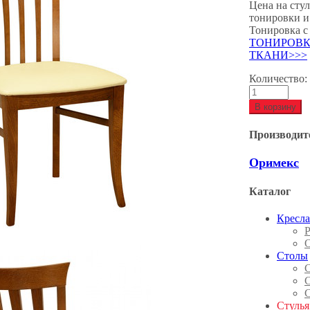
Цена на стул
тонировки и
Тонировка с
ТОНИРОВК
ТКАНИ>>>
Количество:
В корзину
Производит
Оримекс
Каталог
Кресла
Р
Столы
С
Стулья