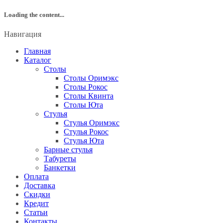
Loading the content...
Навигация
Главная
Каталог
Столы
Столы Оримэкс
Столы Рокос
Столы Квинта
Столы Юта
Стулья
Стулья Оримэкс
Стулья Рокос
Стулья Юта
Барные стулья
Табуреты
Банкетки
Оплата
Доставка
Скидки
Кредит
Статьи
Контакты