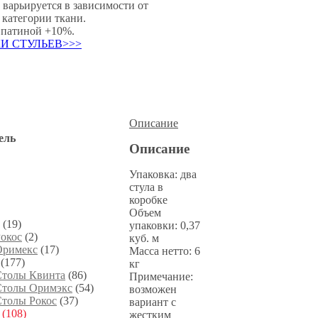
 варьируется в зависимости от
 категории ткани.
 патиной +10%.
И СТУЛЬЕВ>>>
Описание
ель
Описание
Упаковка: два
стула в
коробке
Объем
(19)
упаковки: 0,37
окос
(2)
куб. м
Оримекс
(17)
Масса нетто: 6
(177)
кг
Столы Квинта
(86)
Примечание:
Столы Оримэкс
(54)
возможен
толы Рокос
(37)
вариант с
(108)
жестким