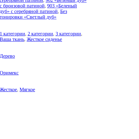
серебряной патиной
,
902 «Беленый дуб»
с бронзовой патиной
,
903 «Беленый
дуб» с серебряной патиной
,
Без
тонировки «Светлый дуб»
1 категории
,
2 категории
,
3 категории
,
Ваша ткань
,
Жесткое сиденье
Дерево
Оримекс
Жесткое
,
Мягкое