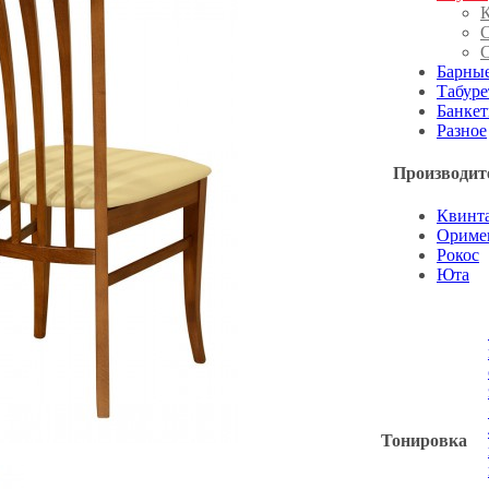
С
С
Барные
Табур
Банкет
Разное
Производит
Квинт
Ориме
Рокос
Юта
Тонировка