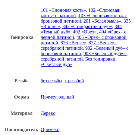
101 «Слоновая кость»
,
102 «Слоновая
кость» с патиной
,
103 «Слоновая кость» с
бронзовой патиной
,
201 «Белая эмаль»
,
335
«Вишня»
,
343 «Стандартный дуб»
,
344
«Темный дуб»
,
402 «Орех»
,
404 «Орех» с
Тонировка
черной патиной
,
405 «Орех» с бронзовой
патиной
,
876 «Венге»
,
877 «Венге» с
серебряной патиной
,
902 «Беленый дуб» с
бронзовой патиной
,
903 «Беленый дуб» с
серебряной патиной
,
Без тонировки
«Светлый дуб»
Резьба
без резьбы
,
с резьбой
Форма
Прямоугольный
Материал
Дерево
Производитель
Оримекс