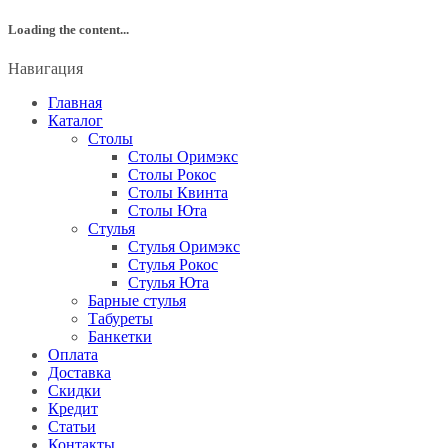
Loading the content...
Навигация
Главная
Каталог
Столы
Столы Оримэкс
Столы Рокос
Столы Квинта
Столы Юта
Стулья
Стулья Оримэкс
Стулья Рокос
Стулья Юта
Барные стулья
Табуреты
Банкетки
Оплата
Доставка
Скидки
Кредит
Статьи
Контакты